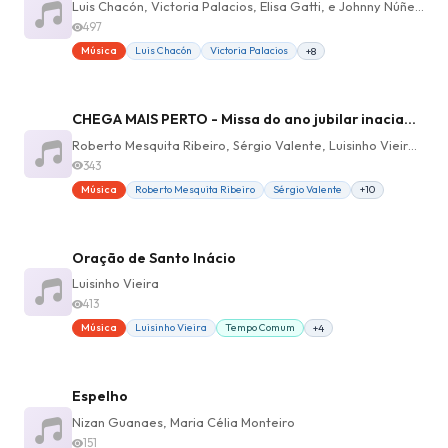
Luis Chacón, Victoria Palacios, Elisa Gatti, e Johnny Núñez, Teresita Morinigo Irala
497
Música
Luis Chacón
Victoria Palacios
+8
CHEGA MAIS PERTO - Missa do ano jubilar inaciano - Comunhão
Roberto Mesquita Ribeiro, Sérgio Valente, Luisinho Vieira, PC Bernardes, Lucas Bernardes, Francys Silvestrini
343
Música
Roberto Mesquita Ribeiro
Sérgio Valente
+10
Oração de Santo Inácio
Luisinho Vieira
413
Música
Luisinho Vieira
Tempo Comum
+4
Espelho
Nizan Guanaes, Maria Célia Monteiro
151