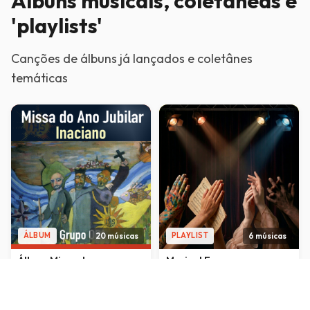
Álbuns musicais, coletâneas e
'playlists'
Canções de álbuns já lançados e coletânes
temáticas
20 músicas
6 músicas
ÁLBUM
PLAYLIST
Álbum Missa do ano
Musical Esperançar
jubilar inaciano