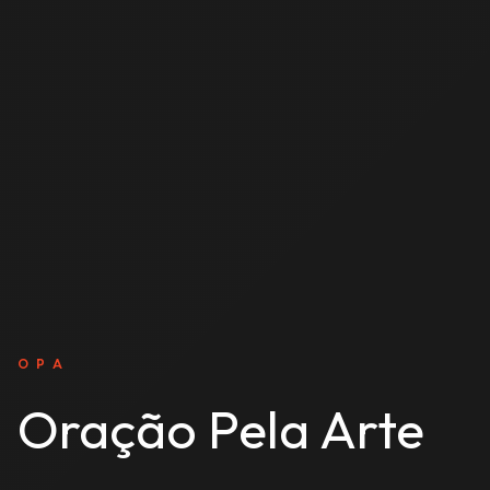
O P A
Oração Pela Arte
Explore músicas, vídeos e álbuns, reunidos em
um espaço feito para ouvir, assistir e renovar
o coração.