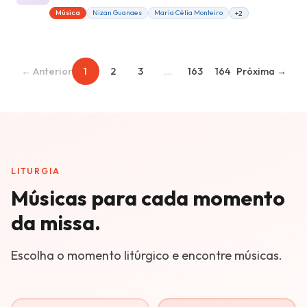
Música
Nizan Guanaes
Maria Célia Monteiro
+2
← Anterior
1
2
3
…
163
164
Próxima →
LITURGIA
Músicas para cada momento
da missa.
Escolha o momento litúrgico e encontre músicas.