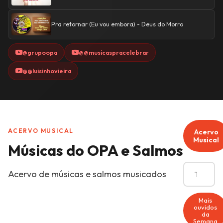
Pra retornar (Eu vou embora) - Deus do Morro
@grupoopa
@@musicaspracelebrar
@@luisinhovieira
ACERVO MUSICAL
Acervo
Musical
Músicas do OPA e Salmos
Acervo de músicas e salmos musicados
Mais
ouvidos
da
Semana