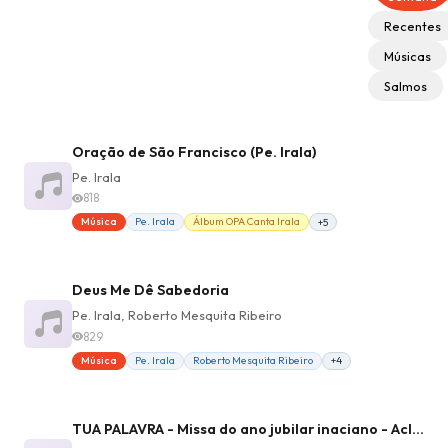
Recentes
Músicas
Salmos
Oração de São Francisco (Pe. Irala)
Pe. Irala
818
Música
Pe. Irala
Álbum OPA Canta Irala
+5
Deus Me Dê Sabedoria
Pe. Irala, Roberto Mesquita Ribeiro
829
Música
Pe. Irala
Roberto Mesquita Ribeiro
+4
TUA PALAVRA - Missa do ano jubilar inaciano - Aclamação ao evangelho