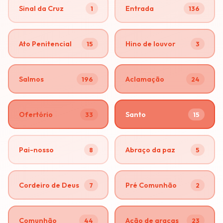
Sinal da Cruz
Entrada
1
136
Ato Penitencial
Hino de louvor
15
3
Salmos
Aclamação
196
24
Ofertório
Santo
33
15
Pai-nosso
Abraço da paz
8
5
Cordeiro de Deus
Pré Comunhão
7
2
Comunhão
Ação de graças
44
23