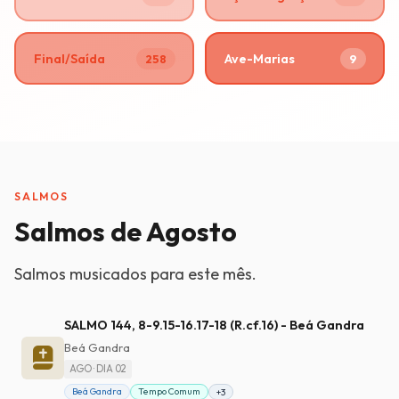
Final/Saída
Ave-Marias
258
9
SALMOS
Salmos de Agosto
Salmos musicados para este mês.
SALMO 144, 8-9.15-16.17-18 (R.cf.16) - Beá Gandra
Beá Gandra
AGO · DIA 02
Beá Gandra
Tempo Comum
+3