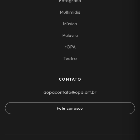
Fotografia
Multimídia
Música
Palavra
rOPA
Teatro
CONTATO
aopacontato@opa.art.br
Fale conosco