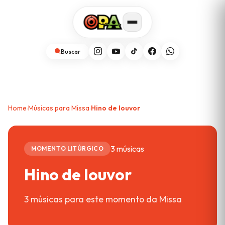
Buscar
Home
Músicas para Missa
Hino de louvor
›
›
3 músicas
MOMENTO LITÚRGICO
Hino de louvor
3 músicas para este momento da Missa