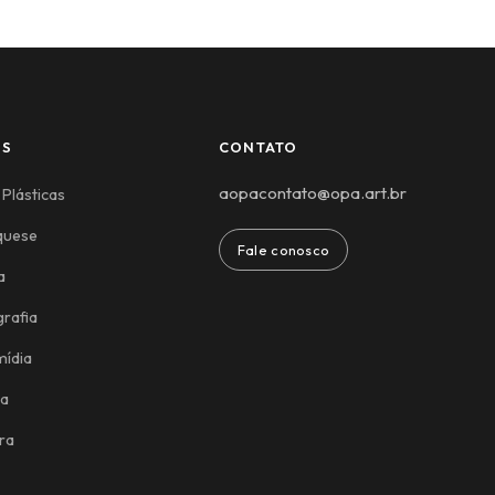
ES
CONTATO
aopacontato@opa.art.br
 Plásticas
quese
Fale conosco
a
rafia
mídia
ca
ra