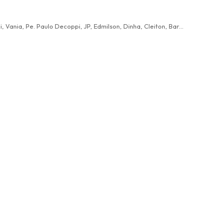
Luis Grecco, Diego Petruce, Albertão de Moura Ribeiro, Dinho Silva Jr, Luisinho Vieira, Pe. Irala, Water Junior, Wagner, Victor Yudi, Vania, Pe. Paulo Decoppi, JP, Edmilson, Dinha, Cleiton, Barbara Cristina, André Renato, João, Catarina Menezes