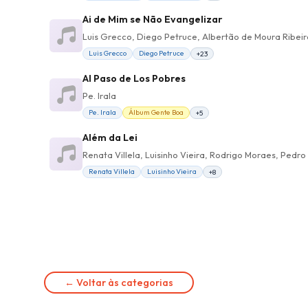
Ai de Mim se Não Evangelizar
Luis Grecco
Diego Petruce
+23
Al Paso de Los Pobres
Pe. Irala
Pe. Irala
Álbum Gente Boa
+5
Além da Lei
Renata Villela, Luisinho Vieira, Rodrigo Moraes, Pedro
Renata Villela
Luisinho Vieira
+8
← Voltar às categorias