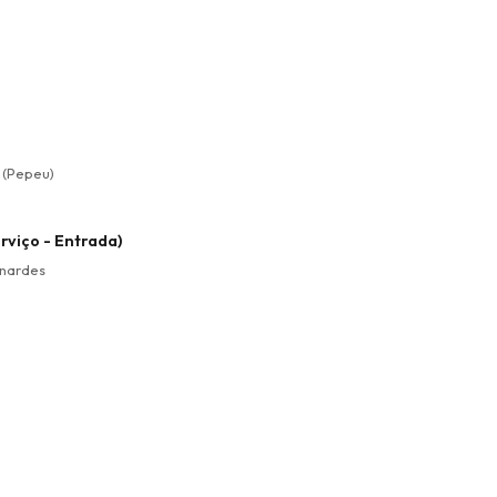
s (Pepeu)
erviço - Entrada)
rnardes