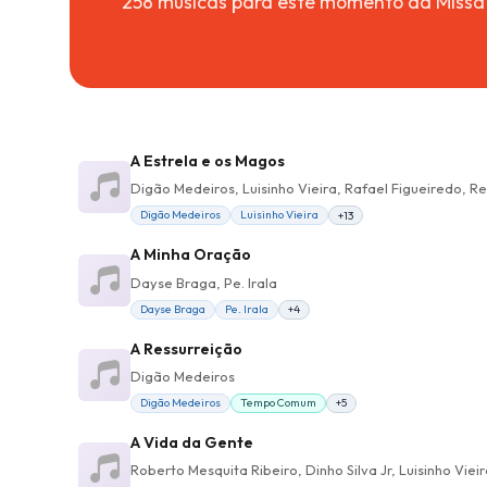
258 músicas para este momento da Missa
A Estrela e os Magos
Digão Medeiros, Luisinho Vieira, Rafael Figueiredo, Re
Digão Medeiros
Luisinho Vieira
+13
A Minha Oração
Dayse Braga, Pe. Irala
Dayse Braga
Pe. Irala
+4
A Ressurreição
Digão Medeiros
Digão Medeiros
Tempo Comum
+5
A Vida da Gente
Roberto Mesquita Ribeiro, Dinho Silva Jr, Luisinho Vie