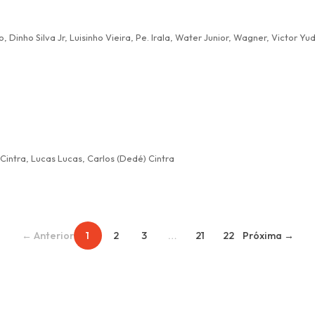
 Cintra, Lucas Lucas, Carlos (Dedé) Cintra
← Anterior
1
2
3
…
21
22
Próxima →