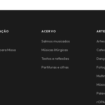
AÇÃO
ACERVO
ART
Salmos musicados
Artes
para Missa
Músicas litúrgicas
Cate
Textos e reflexões
Danç
Partituras e cifras
Fotog
Multi
Músi
Palav
rOPA