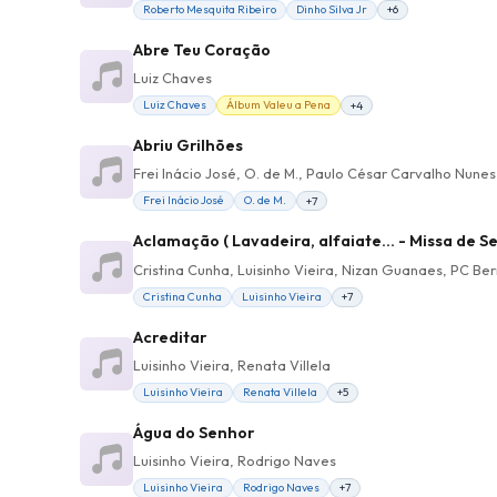
Roberto Mesquita Ribeiro
Dinho Silva Jr
+6
Abre Teu Coração
Luiz Chaves
Luiz Chaves
Álbum Valeu a Pena
+4
Abriu Grilhões
Frei Inácio José, O. de M., Paulo César Carvalho Nune
Frei Inácio José
O. de M.
+7
Aclamação ( Lavadeira, alfaiate... - Missa de S
Cristina Cunha, Luisinho Vieira, Nizan Guanaes, PC Be
Cristina Cunha
Luisinho Vieira
+7
Acreditar
Luisinho Vieira, Renata Villela
Luisinho Vieira
Renata Villela
+5
Água do Senhor
Luisinho Vieira, Rodrigo Naves
Luisinho Vieira
Rodrigo Naves
+7