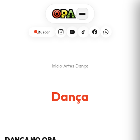
Buscar
Início
›
Artes
›
Dança
Dança
DANÇA NO OPA