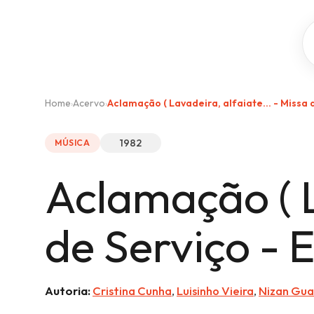
Home
Acervo
Aclamação ( Lavadeira, alfaiate... - Missa 
›
›
1982
MÚSICA
Aclamação ( L
de Serviço - 
Autoria:
Cristina Cunha
,
Luisinho Vieira
,
Nizan Gu