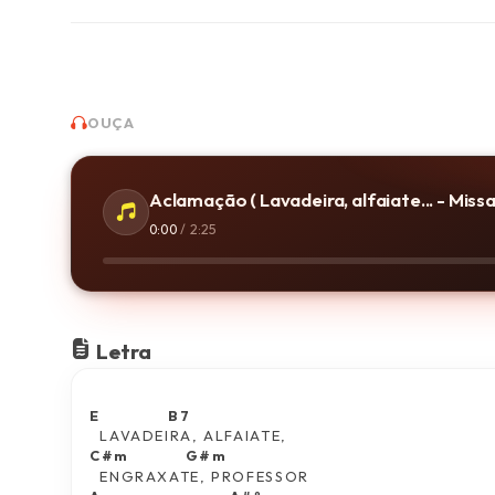
OUÇA
Aclamação ( Lavadeira, alfaiate... - Miss
0:00
/
2:25
Letra
E                 B7                 
  LAVADEIRA, ALFAIATE,
C#m              G#m
  ENGRAXATE, PROFESSOR