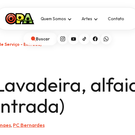
Quem Somos
Artes
Contato
Buscar
de Serviço - Entrada)
avadeira, alfaia
Entrada)
anaes
,
PC Bernardes