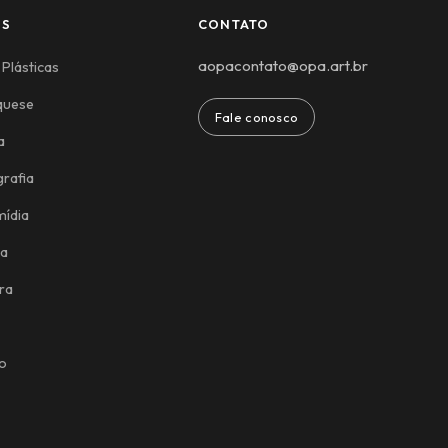
ES
CONTATO
aopacontato@opa.art.br
 Plásticas
quese
Fale conosco
a
rafia
mídia
ca
ra
o