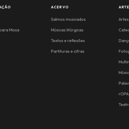
AÇÃO
ACERVO
ART
Salmos musicados
Artes
para Missa
Músicas litúrgicas
Cate
Textos e reflexões
Danç
Partituras e cifras
Fotog
Multi
Músi
Palav
rOPA
Teatr