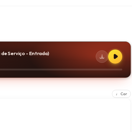
a de Serviço - Entrada)
♩ Cor