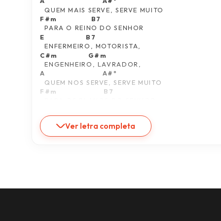
A                                A#º 
  QUEM MAIS SERVE, SERVE MUITO
F#m                   B7
  PARA O REINO DO SENHOR
E                       B7
  ENFERMEIRO, MOTORISTA,
C#m                 G#m
  ENGENHEIRO, LAVRADOR,
A                                A#º
  QUEM NOS SERVE, SERVE MUITO
F#m                          B7
  PARA OS PLANOS DO SENHOR.
A                         A#º                     E                   C#m
MAS O MUNDO NÃO ENTENDE O REAL VALOR
Ver letra completa
A                                C                        E
  DE QUEM SERVE, SERVOS DO AMOR.
.
C#m                           G#m
  MAS DEUS NÃO ESQUECE NÃO
 A                                 E
  DEUS GUARDA NO CORAÇÃO
          C                                               E                 (BIS)
  DE GENTE QUE A GENTE SE ESQUECE, 
           A                                      B7 
  NÃO AMA, NEM ESTENDE A MÃO.