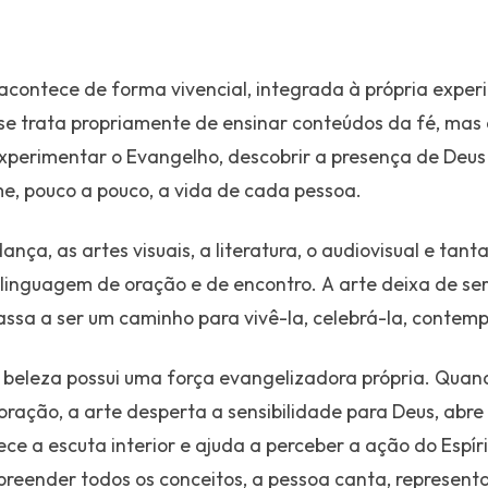
contece de forma vivencial, integrada à própria exper
se trata propriamente de ensinar conteúdos da fé, mas de
xperimentar o Evangelho, descobrir a presença de Deus 
e, pouco a pouco, a vida de cada pessoa.
dança, as artes visuais, a literatura, o audiovisual e tan
linguagem de oração e de encontro. A arte deixa de se
passa a ser um caminho para vivê-la, celebrá-la, contemp
 beleza possui uma força evangelizadora própria. Quan
ração, a arte desperta a sensibilidade para Deus, abre
e a escuta interior e ajuda a perceber a ação do Espíri
eender todos os conceitos, a pessoa canta, representa,