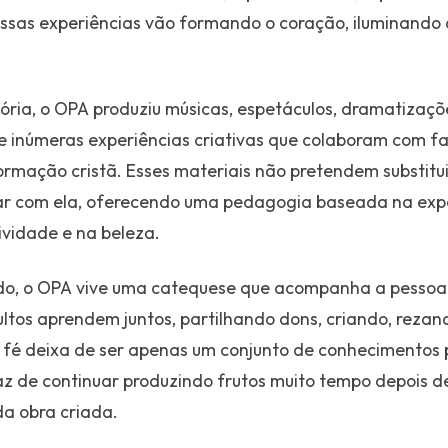
essas experiências vão formando o coração, iluminando a
ória, o OPA produziu músicas, espetáculos, dramatizações 
 e inúmeras experiências criativas que colaboram com f
ormação cristã. Esses materiais não pretendem substitu
gar com ela, oferecendo uma pedagogia baseada na expe
ividade e na beleza.
o, o OPA vive uma catequese que acompanha a pessoa 
ultos aprendem juntos, partilhando dons, criando, reza
 fé deixa de ser apenas um conjunto de conhecimentos
az de continuar produzindo frutos muito tempo depois d
a obra criada.