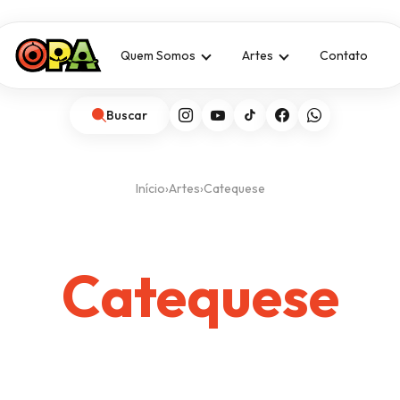
Quem Somos
Artes
Contato
Buscar
Início
›
Artes
›
Catequese
Catequese