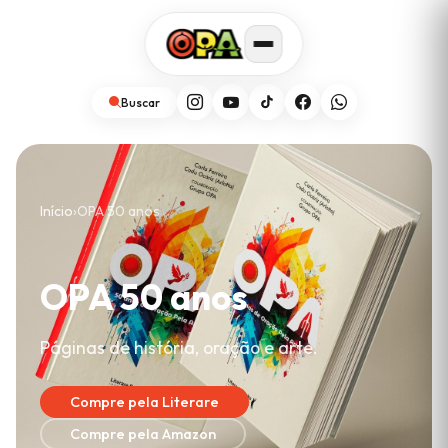
Buscar
Início
›
OPA 50 anos
OPA 50 anos
Páginas de história, oração e arte.
Compre pela Literare
Compre pela Amazon