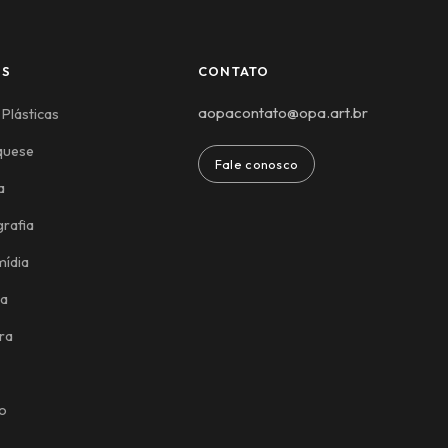
ES
CONTATO
aopacontato@opa.art.br
 Plásticas
quese
Fale conosco
a
rafia
mídia
ca
ra
o