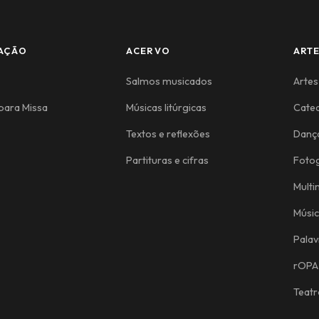
AÇÃO
ACERVO
ART
Salmos musicados
Artes
para Missa
Músicas litúrgicas
Cate
Textos e reflexões
Danç
Partituras e cifras
Fotog
Multi
Músi
Palav
rOPA
Teatr