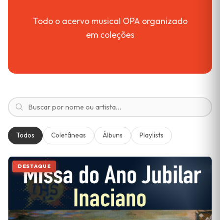
Todo o acervo musical OPA organizado
em coleções
Todos
Coletâneas
Álbuns
Playlists
DESTAQUE