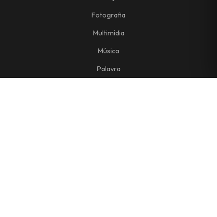
Fotografia
Multimídia
Música
Palavra
rOPA
Teatro
—
—
CONTATO
aopacontato@opa.art.br
Fale conosco