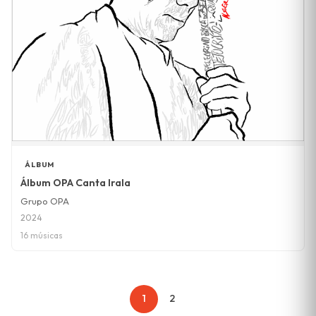
ÁLBUM
Álbum OPA Canta Irala
Grupo OPA
2024
16 músicas
1
2