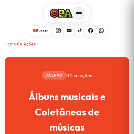
Buscar
Home
Coleções
›
30 coleções
ACERVO
Álbuns musicais e
Coletâneas de
músicas