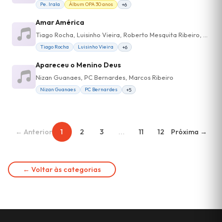
Pe. Irala
Álbum OPA 30 anos
+6
Amar América
Tiago Rocha, Luisinho Vieira, Roberto Mesquita Ribeiro, Rodrigo Moraes, Pe. Irala
Tiago Rocha
Luisinho Vieira
+6
Apareceu o Menino Deus
Nizan Guanaes, PC Bernardes, Marcos Ribeiro
Nizan Guanaes
PC Bernardes
+5
← Anterior
1
2
3
…
11
12
Próxima →
← Voltar às categorias