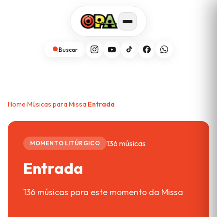
Buscar
Home
Músicas para Missa
Entrada
›
›
136 músicas
MOMENTO LITÚRGICO
Entrada
136 músicas para este momento da Missa