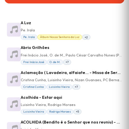
A Luz
Pe. Irala
Pe. Irala
Álbum Nossa Senhora da Luz
+2
Abriu Grilhões
Frei Inácio José, O. de M., Paulo César Carvalho Nunes (Pepeu)
Frei Inácio José
O. de M.
+7
Aclamação ( Lavadeira, alfaiate... - Missa de Serviço - Entrada)
Cristina Cunha, Luisinho Vieira, Nizan Guanaes, PC Bernardes
Cristina Cunha
Luisinho Vieira
+7
Acolhida - Estar aqui
Luisinho Vieira, Rodrigo Moraes
Luisinho Vieira
Rodrigo Moraes
+5
ACOLHIDA (Bendito é o Senhor que nos reuniu) - Missa em samba de roda