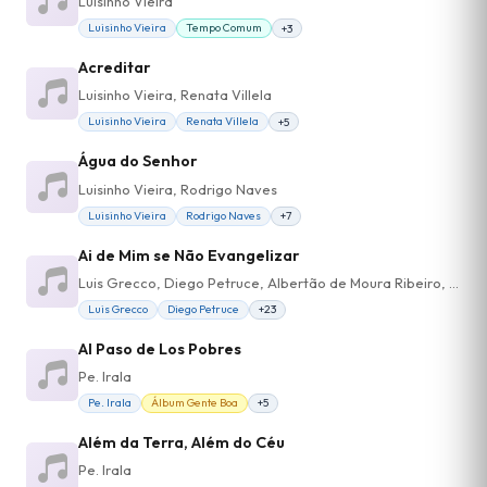
Luisinho Vieira
Luisinho Vieira
Tempo Comum
+3
Acreditar
Luisinho Vieira, Renata Villela
Luisinho Vieira
Renata Villela
+5
Água do Senhor
Luisinho Vieira, Rodrigo Naves
Luisinho Vieira
Rodrigo Naves
+7
Ai de Mim se Não Evangelizar
Luis Grecco, Diego Petruce, Albertão de Moura Ribeiro, Dinho Silva Jr, Luisinho Vieira, Pe. Irala, Water Junior, Wagner, Victor Yudi, Vania, Pe. Paulo Decoppi, JP, Edmilson, Dinha, Cleiton, Barbara Cristina, André Renato, João, Catarina Menezes
Luis Grecco
Diego Petruce
+23
Al Paso de Los Pobres
Pe. Irala
Pe. Irala
Álbum Gente Boa
+5
Além da Terra, Além do Céu
Pe. Irala