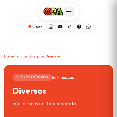
Buscar
Home
Tempos Litúrgicos
Diversos
›
›
546 músicas
TEMPO LITÚRGICO
Diversos
546 músicas nesta temporada