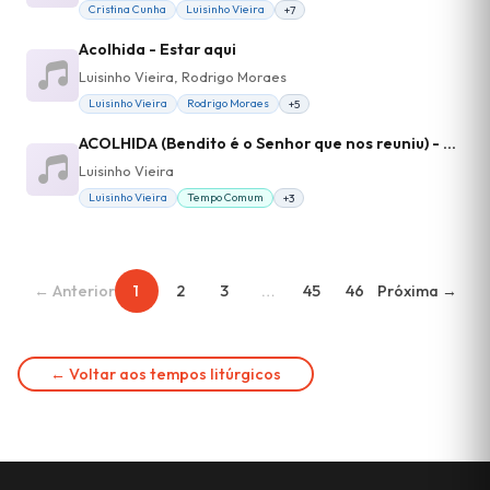
Cristina Cunha
Luisinho Vieira
+7
Acolhida - Estar aqui
Luisinho Vieira, Rodrigo Moraes
Luisinho Vieira
Rodrigo Moraes
+5
ACOLHIDA (Bendito é o Senhor que nos reuniu) - Missa em samba de roda
Luisinho Vieira
Luisinho Vieira
Tempo Comum
+3
← Anterior
1
2
3
…
45
46
Próxima →
← Voltar aos tempos litúrgicos