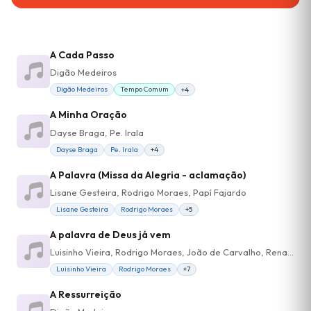
A Cada Passo
Digão Medeiros
Digão Medeiros
Tempo Comum
+4
A Minha Oração
Dayse Braga, Pe. Irala
Dayse Braga
Pe. Irala
+4
A Palavra (Missa da Alegria - aclamação)
Lisane Gesteira, Rodrigo Moraes, Papí Fajardo
Lisane Gesteira
Rodrigo Moraes
+5
A palavra de Deus já vem
Luisinho Vieira, Rodrigo Moraes, João de Carvalho, Renata Vilella
Luisinho Vieira
Rodrigo Moraes
+7
A Ressurreição