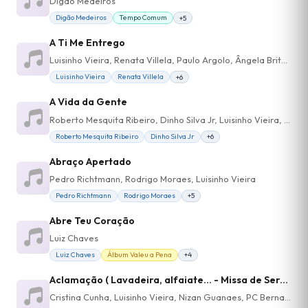
Digão Medeiros
Digão Medeiros
Tempo Comum
+5
A Ti Me Entrego
Luisinho Vieira, Renata Villela, Paulo Argolo, Ângela Brito, Isabel Cartaxo
Luisinho Vieira
Renata Villela
+6
A Vida da Gente
Roberto Mesquita Ribeiro, Dinho Silva Jr, Luisinho Vieira, Rodrigo Moraes
Roberto Mesquita Ribeiro
Dinho Silva Jr
+6
Abraço Apertado
Pedro Richtmann, Rodrigo Moraes, Luisinho Vieira
Pedro Richtmann
Rodrigo Moraes
+5
Abre Teu Coração
Luiz Chaves
Luiz Chaves
Álbum Valeu a Pena
+4
Aclamação ( Lavadeira, alfaiate... - Missa de Serviço - Entrada)
Cristina Cunha, Luisinho Vieira, Nizan Guanaes, PC Bernardes