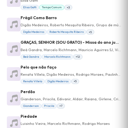
Elisa Gatti
Elisa Gatti
Tempo Comum
+3
Frágil Como Barro
Digão Medeiros, Roberto Mesquita Ribeiro, Grupo de música do OPA São Luís Gonzaga - SP - 2019
Digão Medeiros
Roberto Mesquita Ribeiro
+5
GRAÇAS, SENHOR (SOU GRATO) - Missa do ano jubilar inaciano - Ato penitencial
Beá Gandra, Marcelo Richtmann, Mauricio Aguirres SJ, Victoria Palacios, Marcelo Perestrelo, Bruno Melo, Andres Bernal, João C. Marques, Daniel Moreno Vinader
Beá Gandra
Marcelo Richtmann
+12
Pelo que não faço
Renata Villela, Digão Medeiros, Rodrigo Moraes, Paulinho Mouta
Renata Villela
Digão Medeiros
+5
Perdão
Gianderson, Priscila, Edivanir, Aldair, Raiana, Girlene, Cris Cunha
Gianderson
Priscila
+7
Piedade
Luisinho Vieira, Marcelo Ricthmann, Rodrigo Moraes