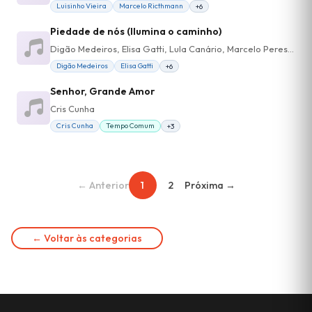
Luisinho Vieira
Marcelo Ricthmann
+6
Piedade de nós (Ilumina o caminho)
Digão Medeiros, Elisa Gatti, Lula Canário, Marcelo Perestrello
Digão Medeiros
Elisa Gatti
+6
Senhor, Grande Amor
Cris Cunha
Cris Cunha
Tempo Comum
+3
← Anterior
1
2
Próxima →
← Voltar às categorias