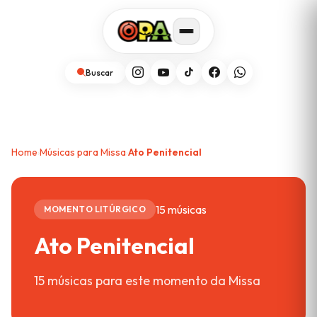
Buscar
Home
Músicas para Missa
Ato Penitencial
›
›
15 músicas
MOMENTO LITÚRGICO
Ato Penitencial
15 músicas para este momento da Missa