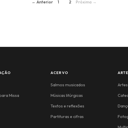
← Anterior
1
2
Próxima →
AÇÃO
ACERVO
ART
Salmos musicados
Artes
para Missa
Músicas litúrgicas
Cate
Textos e reflexões
Danç
Partituras e cifras
Fotog
Multi