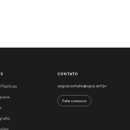
ES
CONTATO
aopacontato@opa.art.br
 Plásticas
quese
Fale conosco
a
rafia
mídia