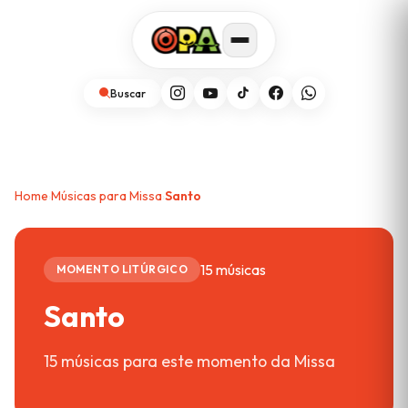
Buscar
Home
Músicas para Missa
Santo
›
›
15 músicas
MOMENTO LITÚRGICO
Santo
15 músicas para este momento da Missa