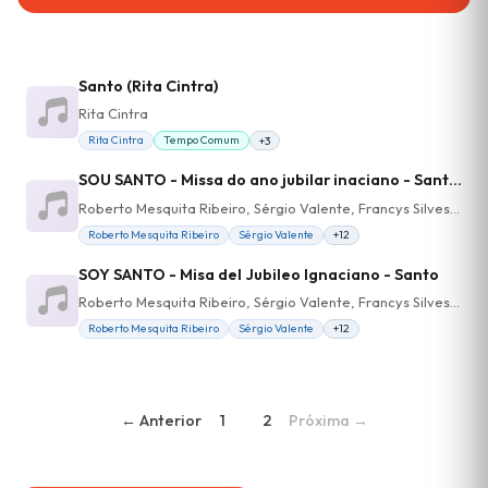
Santo (Rita Cintra)
Rita Cintra
Rita Cintra
Tempo Comum
+3
SOU SANTO - Missa do ano jubilar inaciano - SantoSANTO
Roberto Mesquita Ribeiro, Sérgio Valente, Francys Silvestrini, Luisinho Vieira, Pablo Luque, Andres Bernal, Cristine Correa, Thiago Pizzo, Marco Mainart
Roberto Mesquita Ribeiro
Sérgio Valente
+12
SOY SANTO - Misa del Jubileo Ignaciano - Santo
Roberto Mesquita Ribeiro, Sérgio Valente, Francys Silvestrini, Luisinho Vieira, Marco Mainart, Cristiane Correa, Andres Bernal, Pablo Luque, Thiago Pizzo
Roberto Mesquita Ribeiro
Sérgio Valente
+12
← Anterior
1
2
Próxima →