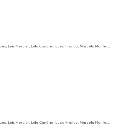
Albertão de Moura Ribeiro, Aninha Scalercio, Beá Gandra, Digão Medeiros, Diego Marques, Dinho Silva Jr, Elisa Gatti, João Marques, Luís Mercier, Lula Canário, Luzia Franco, Marcela Monteiro, Marcelo Perestrelo, PC Bernardes
Albertão de Moura Ribeiro, Aninha Scalercio, Beá Gandra, Digão Medeiros, Diego Marques, Dinho Silva Jr, Elisa Gatti, João Marques, Luís Mercier, Lula Canário, Luzia Franco, Marcela Monteiro, Marcelo Perestrelo, PC Bernardes