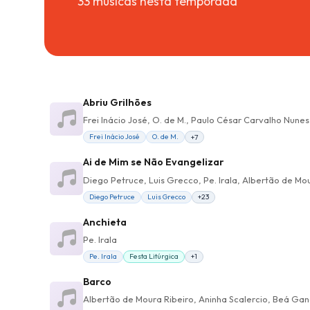
33 músicas nesta temporada
Abriu Grilhões
Frei Inácio José, O. de M., Paulo César Carvalho Nune
Frei Inácio José
O. de M.
+7
Ai de Mim se Não Evangelizar
Diego Petruce
Luis Grecco
+23
Anchieta
Pe. Irala
Pe. Irala
Festa Litúrgica
+1
Barco