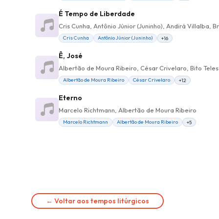
É Tempo de Liberdade
Cris Cunha
Antônio Júnior (Juninho)
+16
Ê, José
Albertão de Moura Ribeiro, César Crivelaro, Bito Tele
Albertão de Moura Ribeiro
César Crivelaro
+12
Eterno
Marcelo Richtmann, Albertão de Moura Ribeiro
Marcelo Richtmann
Albertão de Moura Ribeiro
+5
← Voltar aos tempos litúrgicos