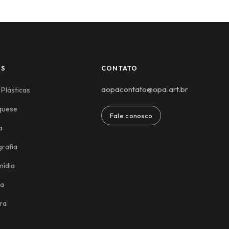
ES
CONTATO
aopacontato@opa.art.br
 Plásticas
quese
Fale conosco
a
rafia
mídia
ca
ra