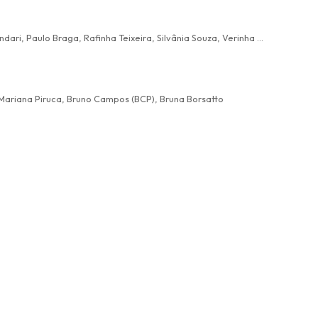
Cris Cunha, Antônio Júnior (Juninho), Andirá Villalba, Breno, Carlos Villalba, Ercília Dantas, Ivna Beck, Ivone Larruscaim, Patrícia Andari, Paulo Braga, Rafinha Teixeira, Silvânia Souza, Verinha Neves
, Mariana Piruca, Bruno Campos (BCP), Bruna Borsatto