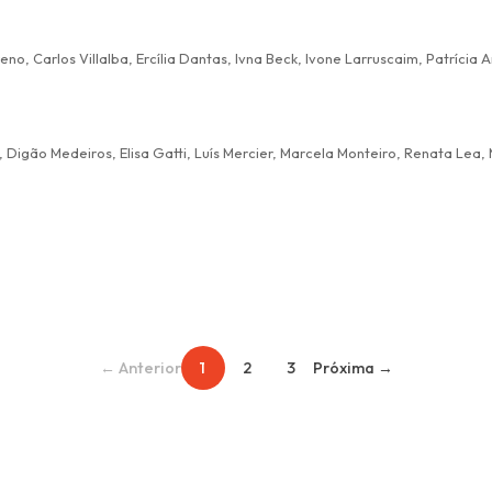
s, Digão Medeiros, Elisa Gatti, Luís Mercier, Marcela Monteiro, Renata Lea
← Anterior
1
2
3
Próxima →