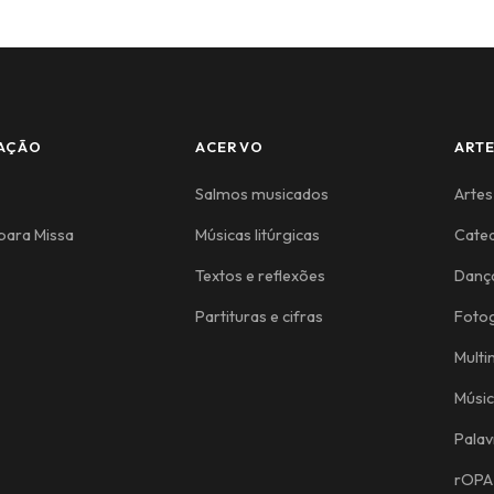
AÇÃO
ACERVO
ART
Salmos musicados
Artes
para Missa
Músicas litúrgicas
Cate
Textos e reflexões
Danç
Partituras e cifras
Fotog
Multi
Músi
Palav
rOPA