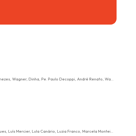
Diego Petruce, Luis Grecco, Pe. Irala, Albertão de Moura Ribeiro, Luisinho Vieira, Dinho Silva Jr, Victor Yudi, Cleiton, Catarina Menezes, Wagner, Dinha, Pe. Paulo Decoppi, André Renato, Water Junior, Edmilson, João, Vania, Barbara Cristina, JP
Albertão de Moura Ribeiro, Aninha Scalercio, Beá Gandra, Digão Medeiros, Diego Marques, Dinho Silva Jr, Elisa Gatti, João Marques, Luís Mercier, Lula Canário, Luzia Franco, Marcela Monteiro, Marcelo Perestrelo, PC Bernardes