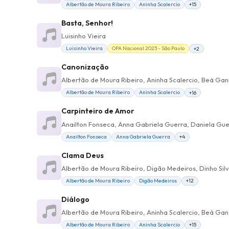
Albertão de Moura Ribeiro
Aninha Scalercio
+15
Basta, Senhor!
Luisinho Vieira
Luisinho Vieira
OPA Nacional 2023 - São Paulo
+2
Canonização
Albertão de Moura Ribeiro
Aninha Scalercio
+16
Carpinteiro de Amor
Anailton Fonseca, Anna Gabriela Guerra, Daniela Guer
Anailton Fonseca
Anna Gabriela Guerra
+4
Clama Deus
Albertão de Moura Ribeiro, Digão Medeiros, Dinho Silva
Albertão de Moura Ribeiro
Digão Medeiros
+12
Diálogo
Albertão de Moura Ribeiro
Aninha Scalercio
+15