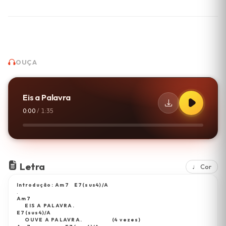
OUÇA
Eis a Palavra
0:00
/
1:35
Letra
♩ Cor
Introdução: Am7   E7(sus4)/A
.
Am7
     EIS A PALAVRA.
E7(sus4)/A
     OUVE A PALAVRA.  
           (4 vezes)