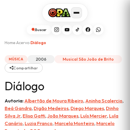
Buscar
Home
Acervo
Diálogo
›
›
2006
Musical São João de Brito
MÚSICA
Compartilhar
Diálogo
Autoria:
Albertão de Moura Ribeiro
,
Aninha Scalercio
,
Beá Gandra
,
Digão Medeiros
,
Diego Marques
,
Dinho
Silva Jr
,
Elisa Gatti
,
João Marques
,
Luís Mercier
,
Lula
Canário
,
Luzia Franco
,
Marcela Monteiro
,
Marcelo