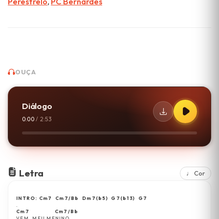
Perestrelo
,
PC Bernardes
OUÇA
Diálogo
0:00
/
2:53
Letra
♩ Cor
INTRO: Cm7  Cm7/Bb  Dm7(b5)  G7(b13)  G7
.
Cm7                Cm7/Bb
VEM, MEU MENINO,