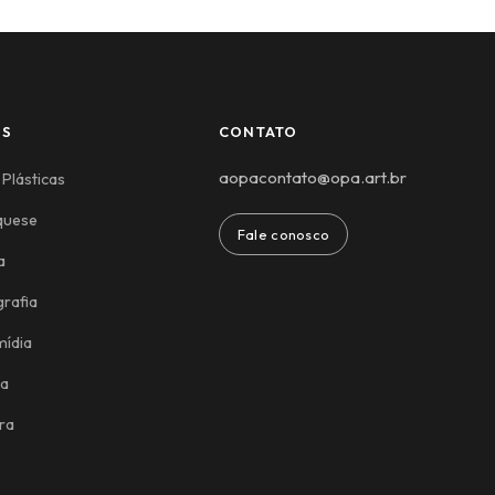
ES
CONTATO
aopacontato@opa.art.br
 Plásticas
quese
Fale conosco
a
rafia
mídia
ca
ra