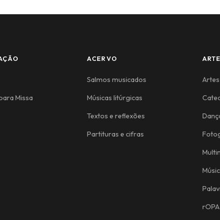
AÇÃO
ACERVO
ART
Salmos musicados
Artes
para Missa
Músicas litúrgicas
Cate
Textos e reflexões
Danç
Partituras e cifras
Fotog
Multi
Músi
Palav
rOPA