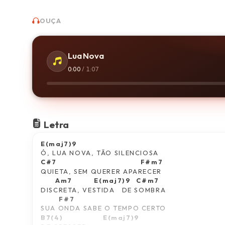
OUÇA
Lua Nova
0:00
/
1:07
Letra
E(maj7)9
Ó, LUA NOVA, TÃO SILENCIOSA
C#7                                              F#m7
QUIETA, SEM QUERER APARECER
        Am7            E(maj7)9   C#m7
DISCRETA, VESTIDA   DE SOMBRA
          F#7                               
SUA ONDA SABE O TEMPO CERTO
B7(4)                      E(maj7)9