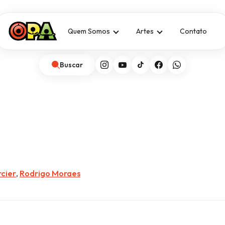
Quem Somos
Artes
Contato
Buscar
rcier
,
Rodrigo Moraes