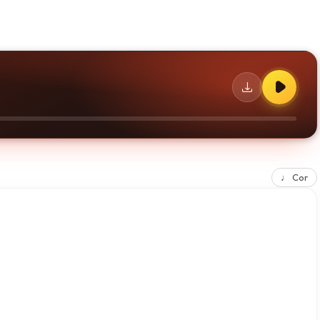
♩ Cor