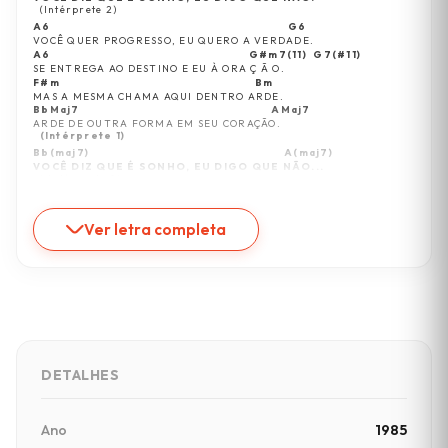
(Intérprete
2)
A6                                                                         G6
VOCÊ QUER PROGRESSO, EU QUERO A VERDADE.
A6                                                             G#m7(11)  G7(#11)
SE ENTREGA AO DESTINO E EU À ORA Ç Ã O.                 
F#m                                                            Bm
MAS A MESMA CHAMA AQUI DENTRO ARDE.
BbMaj7                                                           AMaj7
ARDE DE OUTRA FORMA EM SEU CORAÇÃO.
(Intérprete 1)
Bb(maj7)                                                            A(maj7)
VOCÊ DIZ QUE É SONHO, EU DIGO QUE NÃO... 
(iIntérprete
2)
BbMaj7                                                          BbMaj7
ARDE DE OUTRA FORMA EM SEU CORAÇÃO...  
Ver letra completa
DETALHES
Ano
1985