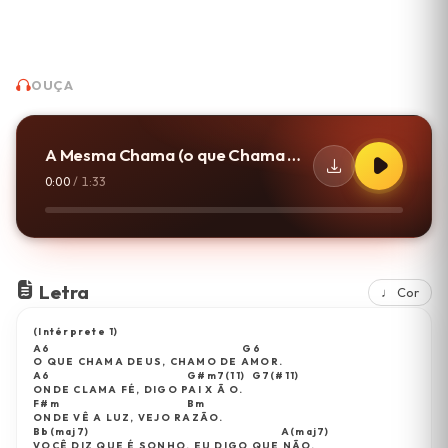
OUÇA
A Mesma Chama (o que Chama Deus)
0:00
/
1:33
Letra
♩ Cor
(Intérprete 1)
A6                                                           G6
O QUE CHAMA DEUS, CHAMO DE AMOR.
A6                                          G#m7(11)  G7(#11)
ONDE CLAMA FÉ, DIGO PAI X Ã O.                             
F#m                                       Bm
ONDE VÊ A LUZ, VEJO RAZÃO.
Bb(maj7)                                                           A(maj7)
VOCÊ DIZ QUE É SONHO, EU DIGO QUE NÃO.