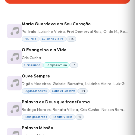
Maria Guardava em Seu Coração
Pe. Irala, Luisinho Vieira, Frei Demerval Reis, O. de M., Rodrigo Moraes, Guerlon, Daniel Vaz, Renata Villela, Felipe, Davi, Ana Lisia
Pe. Irala
Luisinho Vieira
+14
O Evangelho e a Vida
Cris Cunha
Cris Cunha
Tempo Comum
+3
Ouve Sempre
Digão Medeiros, Gabriel Borsatto, Luisinho Vieira, Luiz Grecco, Rafael Ferrari, Mauricio Ramos, Lucca Achterberger, Bianca Cittadino
Digão Medeiros
Gabriel Borsatto
+14
Palavra de Deus que transforma
Rodrigo Moraes, Renata Villela, Cris Cunha, Nelson Ramos, Anderson Alves, Tina Gesteira
Rodrigo Moraes
Renata Villela
+8
Palavra Missão