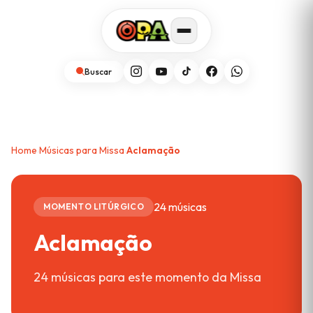
Buscar
Home
Músicas para Missa
Aclamação
›
›
24 músicas
MOMENTO LITÚRGICO
Aclamação
24 músicas para este momento da Missa