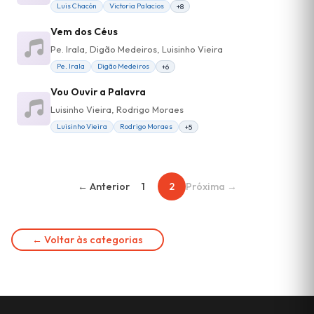
Luis Chacón
Victoria Palacios
+8
Vem dos Céus
Pe. Irala, Digão Medeiros, Luisinho Vieira
Pe. Irala
Digão Medeiros
+6
Vou Ouvir a Palavra
Luisinho Vieira, Rodrigo Moraes
Luisinho Vieira
Rodrigo Moraes
+5
← Anterior
1
2
Próxima →
← Voltar às categorias