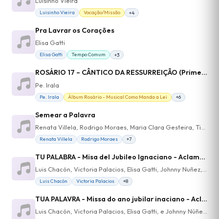
Luisinho Vieira
Luisinho Vieira
Vocação/Missão
+4
Pra Lavrar os Corações
Elisa Gatti
Elisa Gatti
Tempo Comum
+3
ROSÁRIO 17 – CÂNTICO DA RESSURREIÇÃO (Primeiro Mistério Glorioso)
Pe. Irala
Pe. Irala
Álbum Rosário - Musical Como Manda a Lei
+6
Semear a Palavra
Renata Villela, Rodrigo Moraes, Maria Clara Gesteira, Tina Gesteira
Renata Villela
Rodrigo Moraes
+7
TU PALABRA - Misa del Jubileo Ignaciano - Aclamación al Evangelio
Luis Chacón, Victoria Palacios, Elisa Gatti, Johnny Nuñez, Teresita Morinigo Irala
Luis Chacón
Victoria Palacios
+8
TUA PALAVRA - Missa do ano jubilar inaciano - Aclamação ao evangelho
Luis Chacón, Victoria Palacios, Elisa Gatti, e Johnny Núñez, Teresita Morinigo Irala